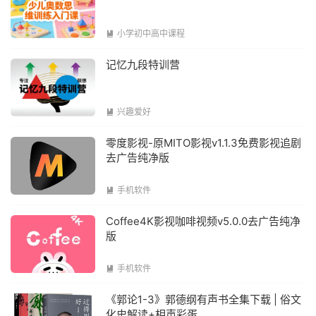
小学初中高中课程

记忆九段特训营
兴趣爱好

零度影视-原MITO影视v1.1.3免费影视追剧
去广告纯净版
手机软件

Coffee4K影视咖啡视频v5.0.0去广告纯净
版
手机软件

《郭论1-3》郭德纲有声书全集下载 | 俗文
化史解读+相声彩蛋