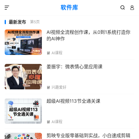
软件库



最新发布
第5页
AI视频全流程创作课，从0到1系统打造你
的AI神作
AI课程

姜振宇：微表情心里应用课
兴趣爱好

超级AI视频113节全通关课
AI课程

剪映专业版零基础到实战，小白速成剪辑