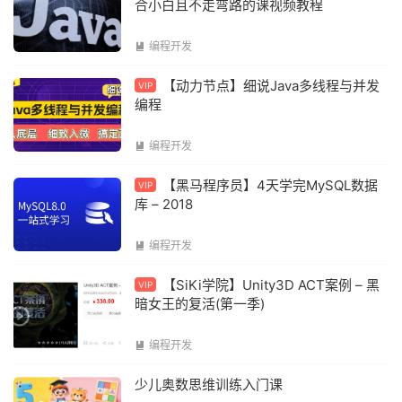
合小白且不走弯路的课视频教程
编程开发

【动力节点】细说Java多线程与并发
VIP
编程
编程开发

【黑马程序员】4天学完MySQL数据
VIP
库 – 2018
编程开发

【SiKi学院】Unity3D ACT案例 – 黑
VIP
暗女王的复活(第一季)
编程开发

少儿奥数思维训练入门课