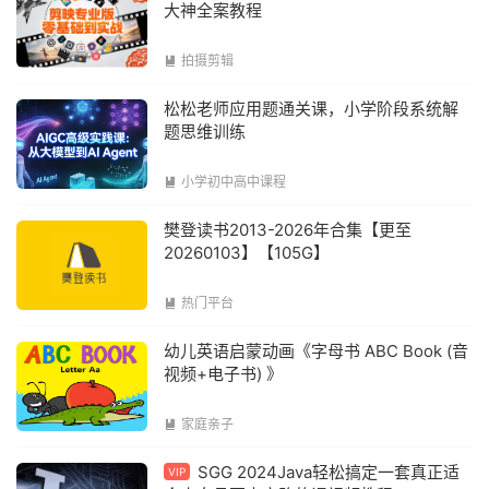
大神全案教程
拍摄剪辑

松松老师应用题通关课，小学阶段系统解
题思维训练
小学初中高中课程

樊登读书2013-2026年合集【更至
20260103】【105G】
热门平台

幼儿英语启蒙动画《字母书 ABC Book (音
视频+电子书) 》
家庭亲子

SGG 2024Java轻松搞定一套真正适
VIP