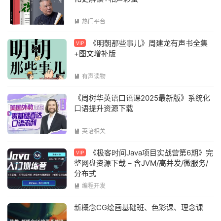
热门平台

《明朝那些事儿》周建龙有声书全集
VIP
+图文增补版
有声读物

《周树华英语口语课2025最新版》系统化
口语提升资源下载
英语相关

《极客时间Java项目实战营第6期》完
VIP
整网盘资源下载 – 含JVM/高并发/微服务/
分布式
编程开发

新概念CG绘画基础班、色彩课、理念课