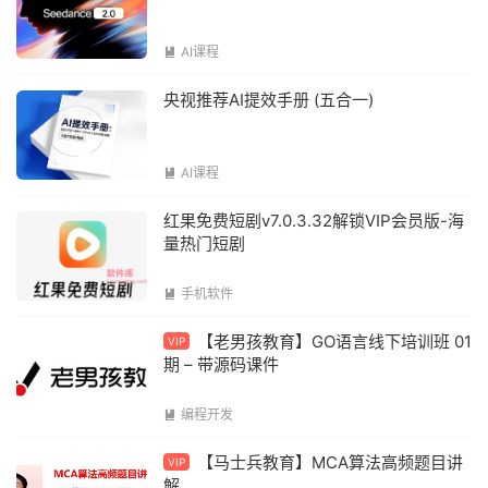
AI课程

央视推荐AI提效手册 (五合一)
AI课程

红果免费短剧v7.0.3.32解锁VIP会员版-海
量热门短剧
手机软件

【老男孩教育】GO语言线下培训班 01
VIP
期 – 带源码课件
编程开发

【马士兵教育】MCA算法高频题目讲
VIP
解