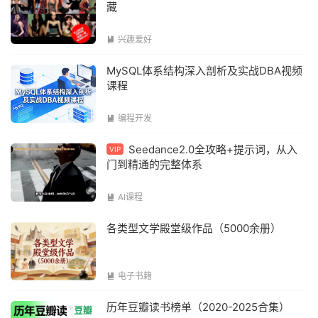
藏
兴趣爱好

MySQL体系结构深入剖析及实战DBA视频
课程
编程开发

Seedance2.0全攻略+提示词，从入
VIP
门到精通的完整体系
AI课程

各类型文学殿堂级作品（5000余册）
电子书籍

历年豆瓣读书榜单（2020-2025合集）