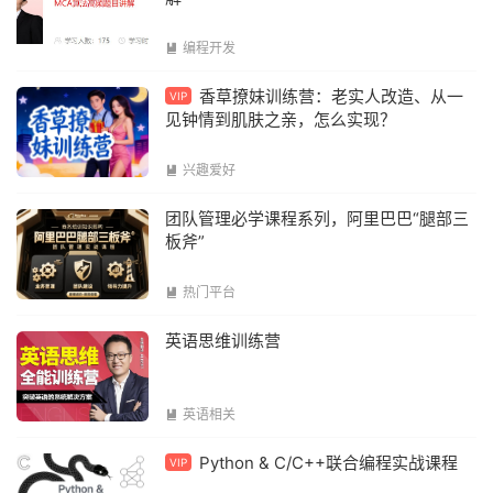
编程开发

香草撩妹训练营：老实人改造、从一
VIP
见钟情到肌肤之亲，怎么实现？
兴趣爱好

团队管理必学课程系列，阿里巴巴“腿部三
板斧”
热门平台

英语思维训练营
英语相关

Python & C/C++联合编程实战课程
VIP