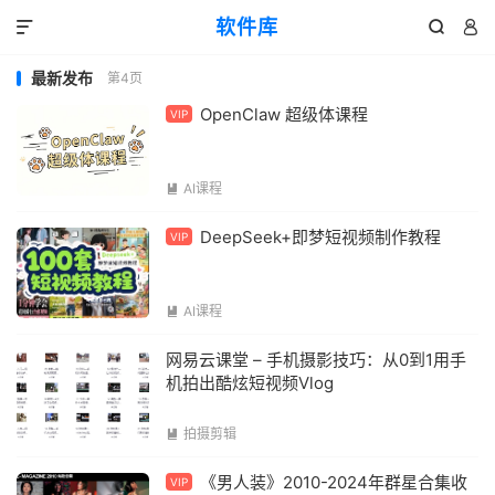
软件库



最新发布
第4页
OpenClaw 超级体课程
VIP
AI课程

DeepSeek+即梦短视频制作教程
VIP
AI课程

网易云课堂 – 手机摄影技巧：从0到1用手
机拍出酷炫短视频Vlog
拍摄剪辑

《男人装》2010-2024年群星合集收
VIP