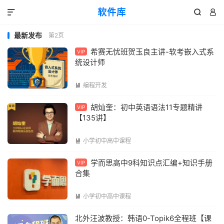
软件库



最新发布
第2页
希赛无忧班贺玉良主讲-软考嵌入式系
VIP
统设计师
编程开发

胡灿奎：初中英语语法11专题精讲
VIP
【135讲】
小学初中高中课程

学而思高中9科知识点汇编+知识手册
VIP
合集
小学初中高中课程

北外汪波教授：韩语0-Topik6全程班【课