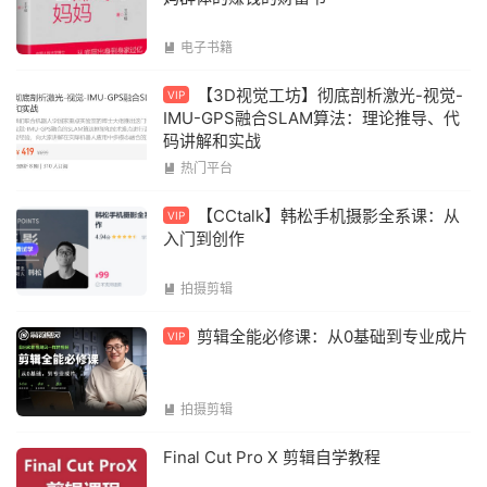
电子书籍

【3D视觉工坊】彻底剖析激光-视觉-
VIP
IMU-GPS融合SLAM算法：理论推导、代
码讲解和实战
热门平台

【CCtalk】韩松手机摄影全系课：从
VIP
入门到创作
拍摄剪辑

剪辑全能必修课：从0基础到专业成片
VIP
拍摄剪辑

Final Cut Pro X 剪辑自学教程