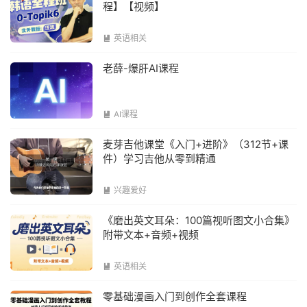
程】【视频】
英语相关

老薛-爆肝AI课程
AI课程

麦芽吉他课堂《入门+进阶》（312节+课
件）学习吉他从零到精通
兴趣爱好

《磨出英文耳朵：100篇视听图文小合集》
附带文本+音频+视频
英语相关

零基础漫画入门到创作全套课程