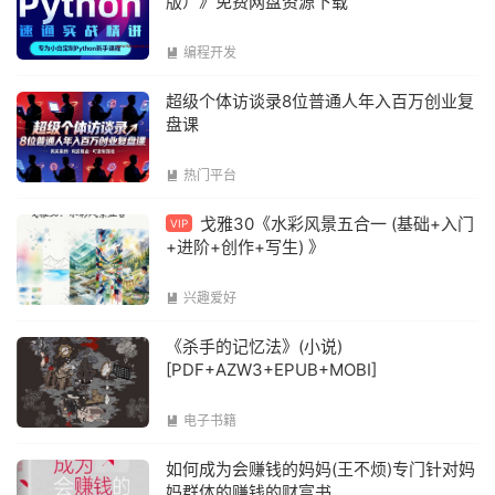
版）》免费网盘资源下载
编程开发

超级个体访谈录8位普通人年入百万创业复
盘课
热门平台

戈雅30《水彩风景五合一 (基础+入门
VIP
+进阶+创作+写生) 》
兴趣爱好

《杀手的记忆法》(小说)
[PDF+AZW3+EPUB+MOBI]
电子书籍

如何成为会赚钱的妈妈(王不烦)专门针对妈
妈群体的赚钱的财富书