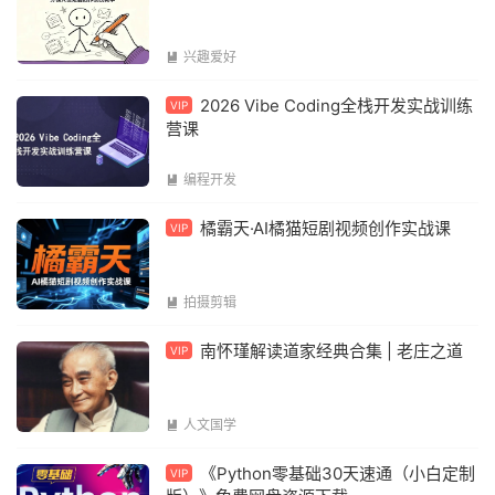
兴趣爱好

2026 Vibe Coding全栈开发实战训练
VIP
营课
编程开发

橘霸天·AI橘猫短剧视频创作实战课
VIP
拍摄剪辑

南怀瑾解读道家经典合集 | 老庄之道
VIP
人文国学

《Python零基础30天速通（小白定制
VIP