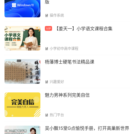
版
操作系统

【姜天一】小学语文课程合集
VIP
小学初中高中课程

杨藩博士硬笔书法精品课
兴趣爱好

魅力男神系列完美自信
热门平台

吴小飘15堂G点愉悦手册，打开高巢新世界