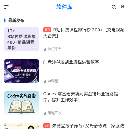
软件库



最新发布
B站付费课程排行榜 300+【充电视频
置顶
大合集】
热门平台

闫老师AI漫剧全流程运营教学
AI课程

Codex 零基础安装到实战技巧全链路指
南，提升工作效率！
编程开发

朱芳宜孩子养育+父母必修课｜家庭教
VIP