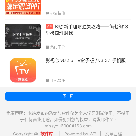
办公技能

B站 新手理财通关攻略——简七的13
VIP
堂极简理财课
热门平台

影视仓 v6.2.5 TV盒子版 / v3.3.1 手机版
手机软件

下一页
免责声明：本站发布的系统与软件仅为个人学习测试使用，不得用
于任何商业用途。如侵犯到您的权益，请发邮件至 :
missyou6000#163.com
Copyright @
软件库
| Powered by WP |
文章归档